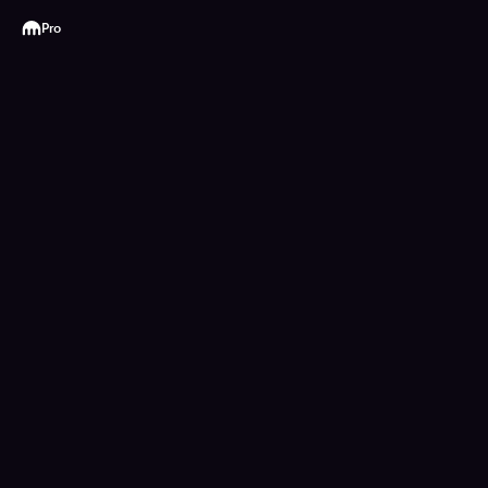
Kraken
Pro