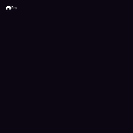
Kraken
Pro