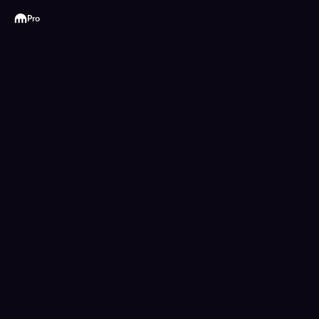
Kraken
Pro