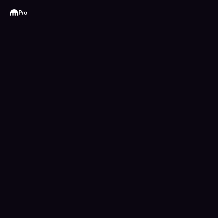
Kraken
Pro