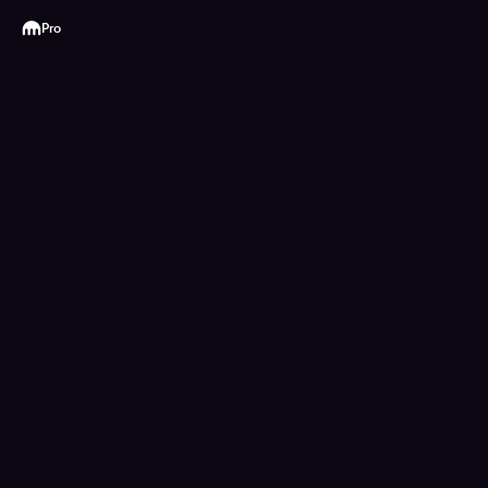
Kraken
Pro