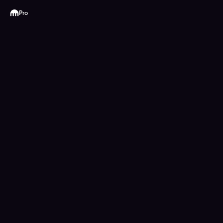
Kraken
Pro