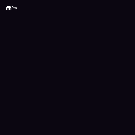
Kraken
Pro