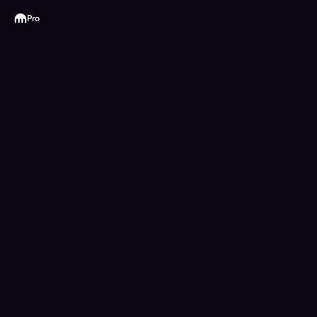
Kraken
Pro