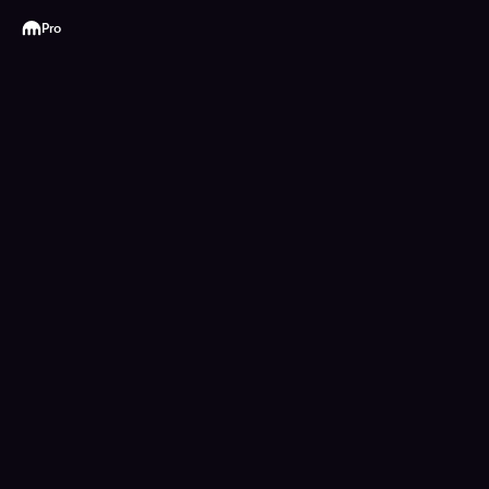
Kraken
Pro