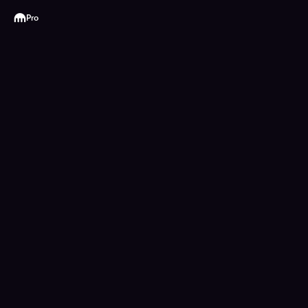
Kraken
Pro