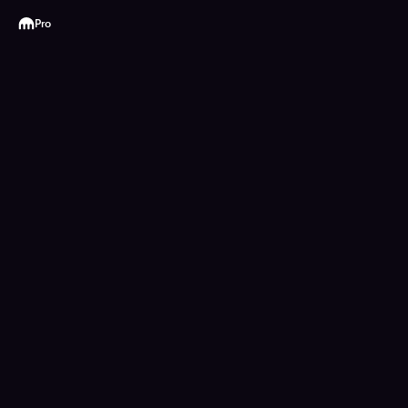
Kraken
Pro