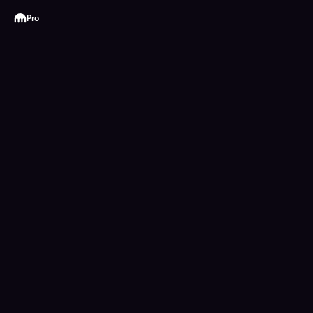
Kraken
Pro