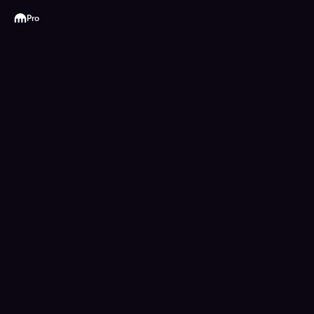
Kraken
Pro