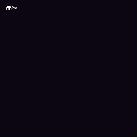
Kraken
Pro