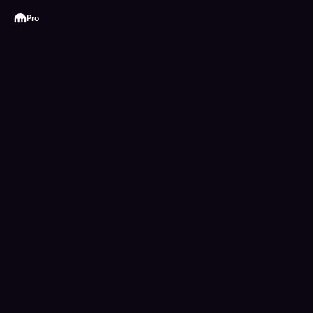
Kraken
Pro