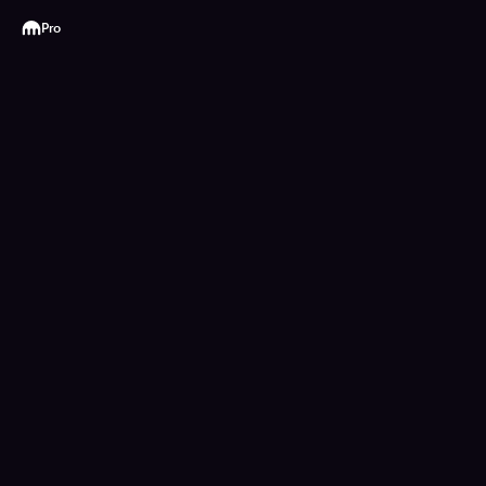
Kraken
Pro