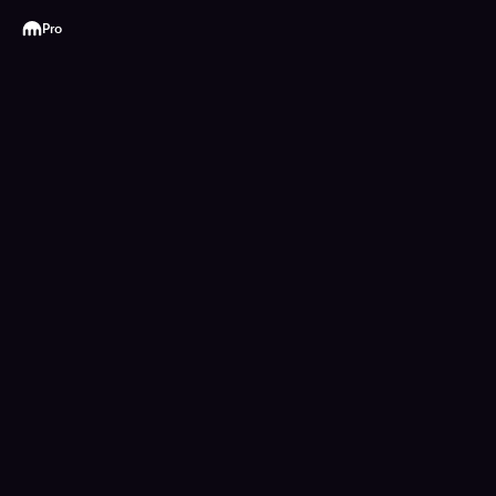
Kraken
Pro