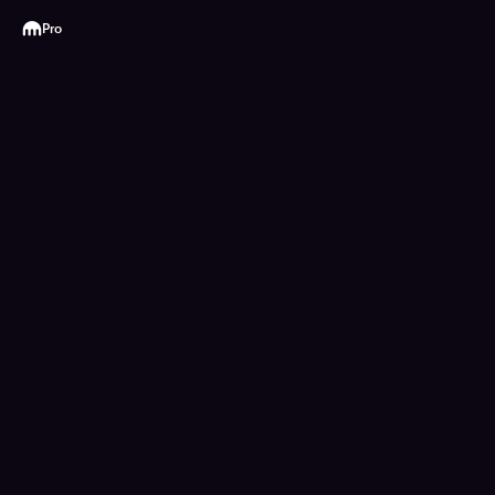
Kraken
Pro