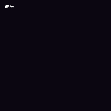
Kraken
Pro