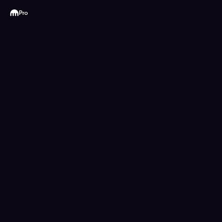
Kraken
Pro