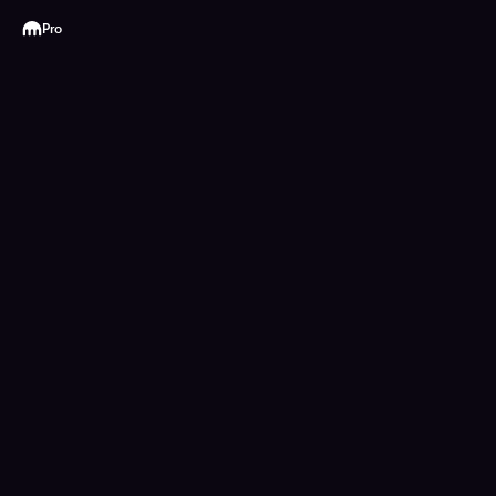
Kraken
Pro