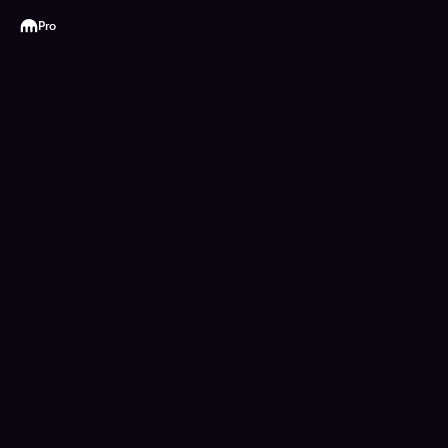
Kraken
Pro