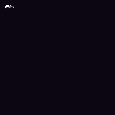
Kraken
Pro