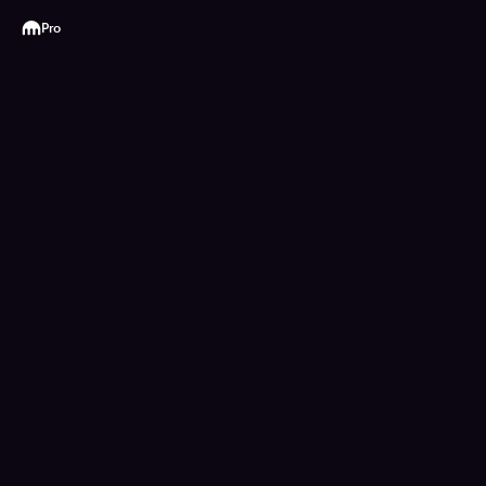
Kraken
Pro