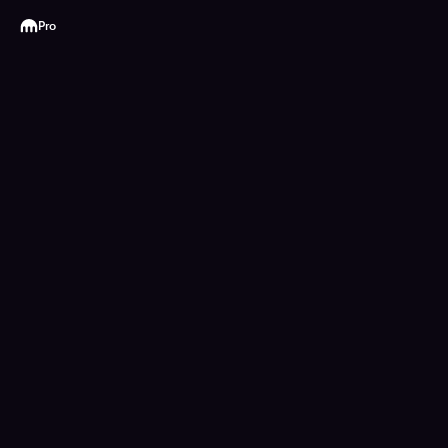
Kraken
Pro