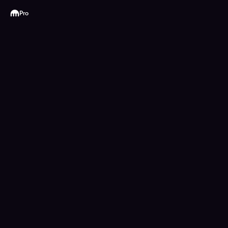
Kraken
Pro