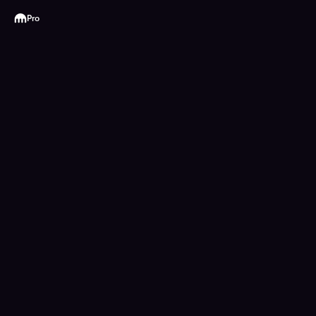
Kraken
Pro