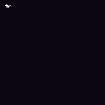
Kraken
Pro