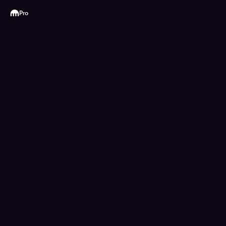
Kraken
Pro