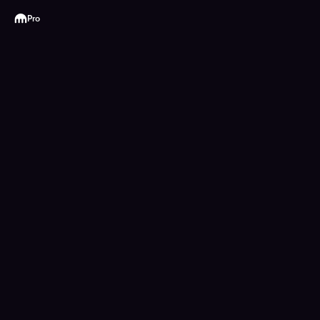
Kraken
Pro