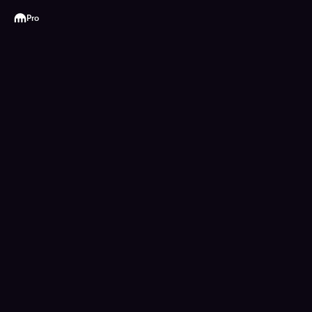
Kraken
Pro