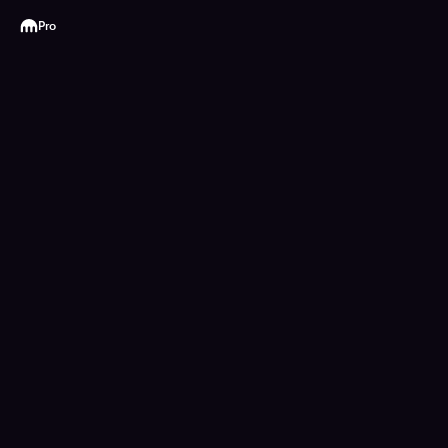
Kraken
Pro