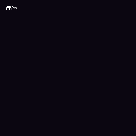
Kraken
Pro