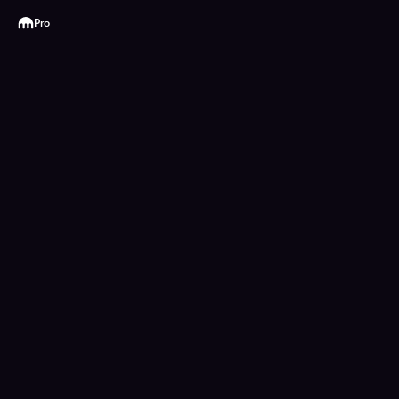
Kraken
Pro