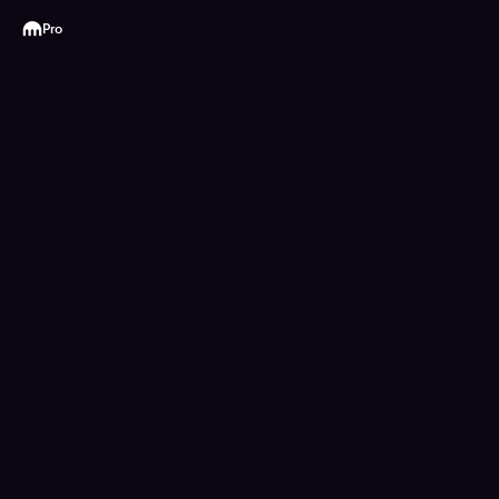
Kraken
Pro