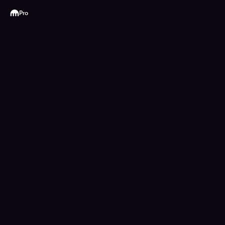
Kraken
Pro