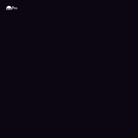
Kraken
Pro