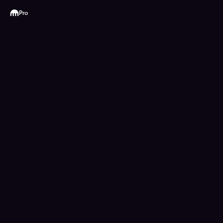
Kraken
Pro