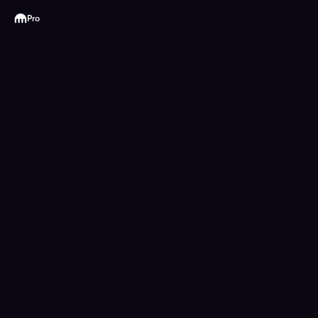
Kraken
Pro