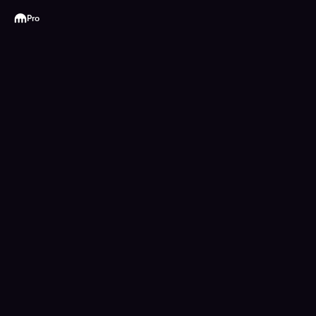
Kraken
Pro