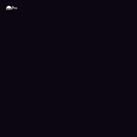
Kraken
Pro