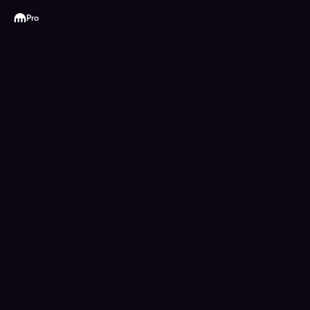
Kraken
Pro