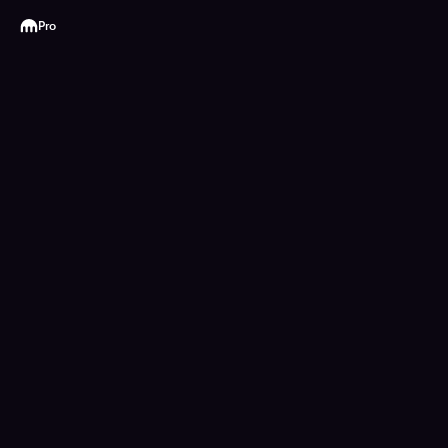
Kraken
Pro