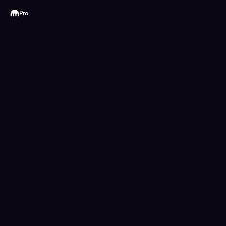
Kraken
Pro