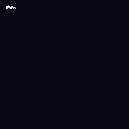
Kraken
Pro