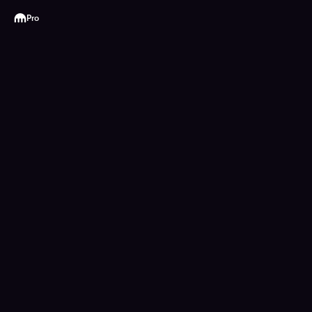
Kraken
Pro