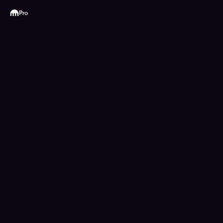
Kraken
Pro