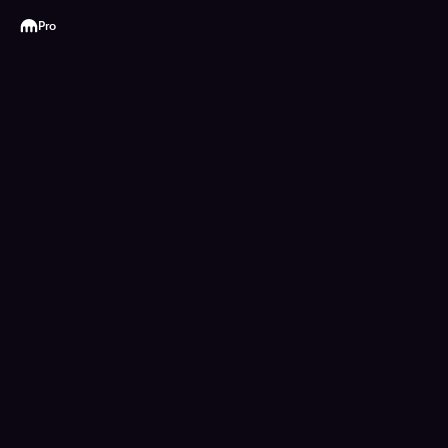
Kraken
Pro