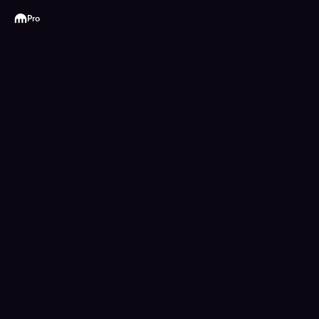
Kraken
Pro