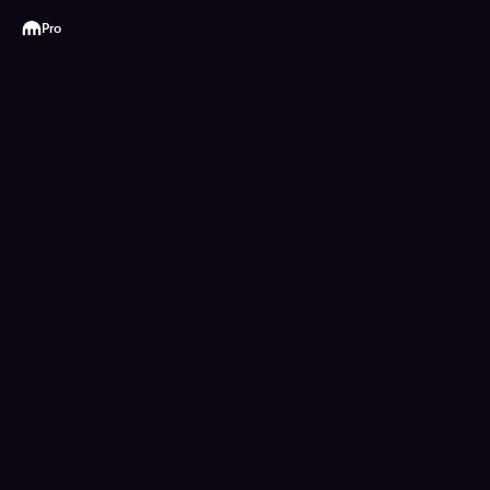
Kraken
Pro